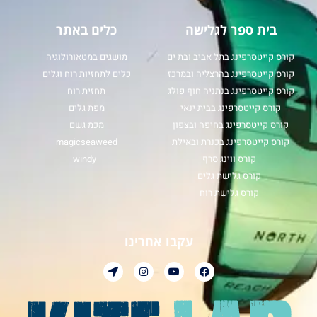
בית ספר לגלישה
כלים באתר
קורס קייטסרפינג בתל אביב ובת ים
מושגים במטאורולוגיה
קורס קייטסרפינג בהרצליה ובמרכז
כלים לתחזיות רוח וגלים
קורס קייטסרפינג בנתניה חוף פולג
תחזית רוח
קורס קייטסרפינג בבית ינאי
מפת גלים
קורס קייטסרפינג בחיפה ובצפון
מכמ גשם
קורס קייטסרפינג בכנרת ובאילת
magicseaweed
קורס ווינג סרף
windy
קורס גלישת גלים
קורס גלישת רוח
עקבו אחרינו