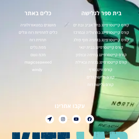
בית ספר לגלישה
כלים באתר
קורס קייטסרפינג בתל אביב ובת ים
מושגים במטאורולוגיה
קורס קייטסרפינג בהרצליה ובמרכז
כלים לתחזיות רוח וגלים
קורס קייטסרפינג בנתניה חוף פולג
תחזית רוח
קורס קייטסרפינג בבית ינאי
מפת גלים
קורס קייטסרפינג בחיפה ובצפון
מכמ גשם
קורס קייטסרפינג בכנרת ובאילת
magicseaweed
קורס ווינג סרף
windy
קורס גלישת גלים
קורס גלישת רוח
עקבו אחרינו