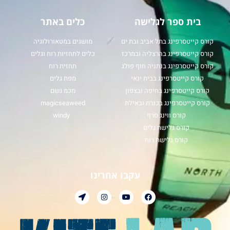
בית ספר לגלישה
כלים באתר
קורס קייטסרפינג בתל אביב ובת ים
מושגים במטאורולוגיה
קורס קייטסרפינג בהרצליה ובמרכז
כלים לתחזיות רוח וגלים
קורס קייטסרפינג בנתניה חוף פולג
תחזית רוח
קורס קייטסרפינג בבית ינאי
מפת גלים
קורס קייטסרפינג בחיפה ובצפון
מכמ גשם
קורס קייטסרפינג בכנרת ובאילת
magicseaweed
קורס ווינג סרף
windy
קורס גלישת גלים
קורס גלישת רוח
עקבו אחרינו