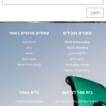
מוצרים מובילים
עמודים מרכזיים באתר
North Kiteboarding
יצירת קשר
Mystic Boarding
בלוג
חליפות גלישה
אודות
גלשני גלים
תקנון האתר
משקפי שמש צפים
נבחרת נורת' ישראל
ביגוד ואביזרי גלישה
סאפים
בית ספר לגלישה
כלים באתר
קורס קייטסרפינג בתל אביב ובת ים
מושגים במטאורולוגיה