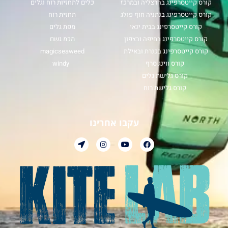
קורס קייטסרפינג בהרצליה ובמרכז
כלים לתחזיות רוח וגלים
קורס קייטסרפינג בנתניה חוף פולג
תחזית רוח
קורס קייטסרפינג בבית ינאי
מפת גלים
קורס קייטסרפינג בחיפה ובצפון
מכמ גשם
קורס קייטסרפינג בכנרת ובאילת
magicseaweed
קורס ווינג סרף
windy
קורס גלישת גלים
קורס גלישת רוח
עקבו אחרינו