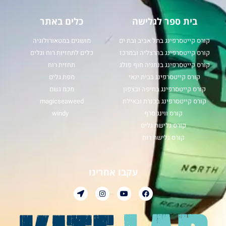
בית ספר לגלישה
כלים באתר
קורס קייטסרפינג בתל אביב ובת ים
מושגים במטאורולוגיה
קורס קייטסרפינג בהרצליה ובמרכז
כלים לתחזיות רוח וגלים
קורס קייטסרפינג בנתניה חוף פולג
תחזית רוח
קורס קייטסרפינג בבית ינאי
מפת גלים
קורס קייטסרפינג בחיפה ובצפון
מכמ גשם
קורס קייטסרפינג בכנרת ובאילת
magicseaweed
קורס ווינג סרף
windy
קורס גלישת גלים
קורס גלישת רוח
עקבו אחרינו