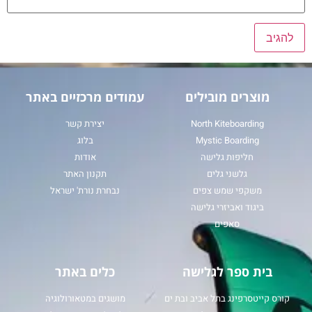
מוצרים מובילים
עמודים מרכזיים באתר
North Kiteboarding
יצירת קשר
Mystic Boarding
בלוג
חליפות גלישה
אודות
גלשני גלים
תקנון האתר
משקפי שמש צפים
נבחרת נורת' ישראל
ביגוד ואביזרי גלישה
סאפים
בית ספר לגלישה
כלים באתר
קורס קייטסרפינג בתל אביב ובת ים
מושגים במטאורולוגיה