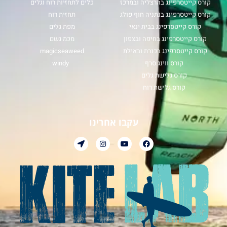
קורס קייטסרפינג בהרצליה ובמרכז
כלים לתחזיות רוח וגלים
קורס קייטסרפינג בנתניה חוף פולג
תחזית רוח
קורס קייטסרפינג בבית ינאי
מפת גלים
קורס קייטסרפינג בחיפה ובצפון
מכמ גשם
קורס קייטסרפינג בכנרת ובאילת
magicseaweed
קורס ווינג סרף
windy
קורס גלישת גלים
קורס גלישת רוח
עקבו אחרינו