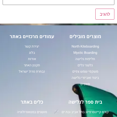
מוצרים מובילים
עמודים מרכזיים באתר
North Kiteboarding
יצירת קשר
Mystic Boarding
בלוג
חליפות גלישה
אודות
גלשני גלים
תקנון האתר
משקפי שמש צפים
נבחרת נורת' ישראל
ביגוד ואביזרי גלישה
סאפים
בית ספר לגלישה
כלים באתר
קורס קייטסרפינג בתל אביב ובת ים
מושגים במטאורולוגיה