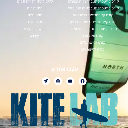
קורס קייטסרפינג בהרצליה ובמרכז
כלים לתחזיות רוח וגלים
קורס קייטסרפינג בנתניה חוף פולג
תחזית רוח
קורס קייטסרפינג בבית ינאי
מפת גלים
קורס קייטסרפינג בחיפה ובצפון
מכמ גשם
קורס קייטסרפינג בכנרת ובאילת
magicseaweed
קורס ווינג סרף
windy
קורס גלישת גלים
קורס גלישת רוח
עקבו אחרינו