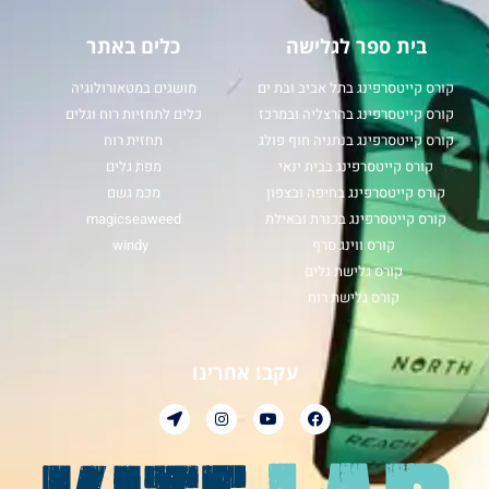
בית ספר לגלישה
כלים באתר
קורס קייטסרפינג בתל אביב ובת ים
מושגים במטאורולוגיה
קורס קייטסרפינג בהרצליה ובמרכז
כלים לתחזיות רוח וגלים
קורס קייטסרפינג בנתניה חוף פולג
תחזית רוח
קורס קייטסרפינג בבית ינאי
מפת גלים
קורס קייטסרפינג בחיפה ובצפון
מכמ גשם
קורס קייטסרפינג בכנרת ובאילת
magicseaweed
קורס ווינג סרף
windy
קורס גלישת גלים
קורס גלישת רוח
עקבו אחרינו