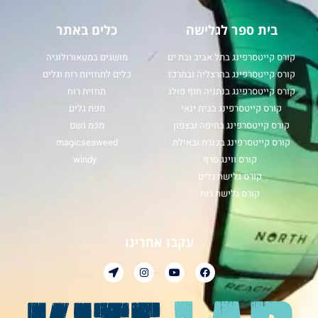
בית ספר לגלישה
כלים באתר
קורס קייטסרפינג בתל אביב ובת ים
מושגים במטאורולוגיה
קורס קייטסרפינג בהרצליה ובמרכז
כלים לתחזיות רוח וגלים
קורס קייטסרפינג בנתניה חוף פולג
תחזית רוח
קורס קייטסרפינג בבית ינאי
מפת גלים
קורס קייטסרפינג בחיפה ובצפון
מכמ גשם
קורס קייטסרפינג בכנרת ובאילת
magicseaweed
קורס ווינג סרף
windy
קורס גלישת גלים
קורס גלישת רוח
עקבו אחרינו