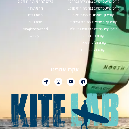
קורס קייטסרפינג בהרצליה ובמרכז
כלים לתחזיות רוח וגלים
קורס קייטסרפינג בנתניה חוף פולג
תחזית רוח
קורס קייטסרפינג בבית ינאי
מפת גלים
קורס קייטסרפינג בחיפה ובצפון
מכמ גשם
קורס קייטסרפינג בכנרת ובאילת
magicseaweed
קורס ווינג סרף
windy
קורס גלישת גלים
קורס גלישת רוח
עקבו אחרינו