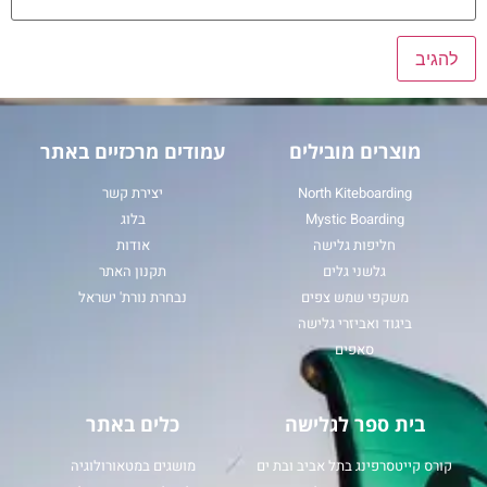
מוצרים מובילים
עמודים מרכזיים באתר
North Kiteboarding
יצירת קשר
Mystic Boarding
בלוג
חליפות גלישה
אודות
גלשני גלים
תקנון האתר
משקפי שמש צפים
נבחרת נורת' ישראל
ביגוד ואביזרי גלישה
סאפים
בית ספר לגלישה
כלים באתר
קורס קייטסרפינג בתל אביב ובת ים
מושגים במטאורולוגיה