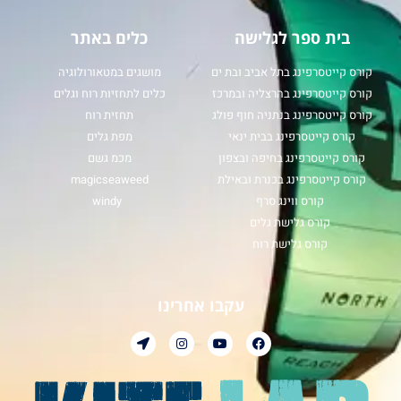
בית ספר לגלישה
כלים באתר
קורס קייטסרפינג בתל אביב ובת ים
מושגים במטאורולוגיה
קורס קייטסרפינג בהרצליה ובמרכז
כלים לתחזיות רוח וגלים
קורס קייטסרפינג בנתניה חוף פולג
תחזית רוח
קורס קייטסרפינג בבית ינאי
מפת גלים
קורס קייטסרפינג בחיפה ובצפון
מכמ גשם
קורס קייטסרפינג בכנרת ובאילת
magicseaweed
קורס ווינג סרף
windy
קורס גלישת גלים
קורס גלישת רוח
עקבו אחרינו