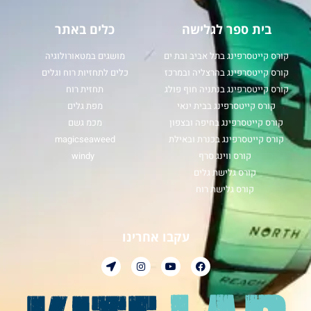
בית ספר לגלישה
כלים באתר
קורס קייטסרפינג בתל אביב ובת ים
מושגים במטאורולוגיה
קורס קייטסרפינג בהרצליה ובמרכז
כלים לתחזיות רוח וגלים
קורס קייטסרפינג בנתניה חוף פולג
תחזית רוח
קורס קייטסרפינג בבית ינאי
מפת גלים
קורס קייטסרפינג בחיפה ובצפון
מכמ גשם
קורס קייטסרפינג בכנרת ובאילת
magicseaweed
קורס ווינג סרף
windy
קורס גלישת גלים
קורס גלישת רוח
עקבו אחרינו