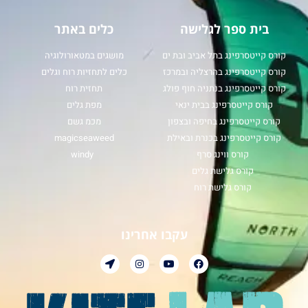
בית ספר לגלישה
כלים באתר
קורס קייטסרפינג בתל אביב ובת ים
מושגים במטאורולוגיה
קורס קייטסרפינג בהרצליה ובמרכז
כלים לתחזיות רוח וגלים
קורס קייטסרפינג בנתניה חוף פולג
תחזית רוח
קורס קייטסרפינג בבית ינאי
מפת גלים
קורס קייטסרפינג בחיפה ובצפון
מכמ גשם
קורס קייטסרפינג בכנרת ובאילת
magicseaweed
קורס ווינג סרף
windy
קורס גלישת גלים
קורס גלישת רוח
עקבו אחרינו