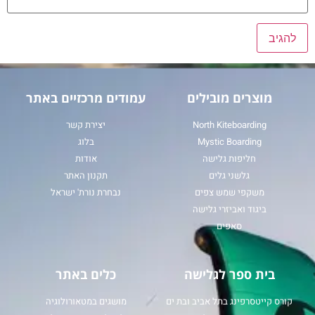
מוצרים מובילים
עמודים מרכזיים באתר
North Kiteboarding
יצירת קשר
Mystic Boarding
בלוג
חליפות גלישה
אודות
גלשני גלים
תקנון האתר
משקפי שמש צפים
נבחרת נורת' ישראל
ביגוד ואביזרי גלישה
סאפים
בית ספר לגלישה
כלים באתר
קורס קייטסרפינג בתל אביב ובת ים
מושגים במטאורולוגיה