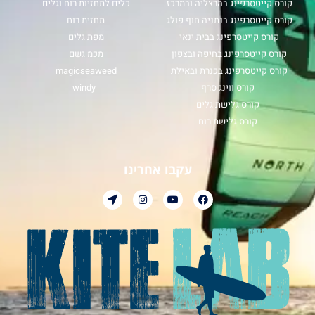
קורס קייטסרפינג בהרצליה ובמרכז
כלים לתחזיות רוח וגלים
קורס קייטסרפינג בנתניה חוף פולג
תחזית רוח
קורס קייטסרפינג בבית ינאי
מפת גלים
קורס קייטסרפינג בחיפה ובצפון
מכמ גשם
קורס קייטסרפינג בכנרת ובאילת
magicseaweed
קורס ווינג סרף
windy
קורס גלישת גלים
קורס גלישת רוח
עקבו אחרינו