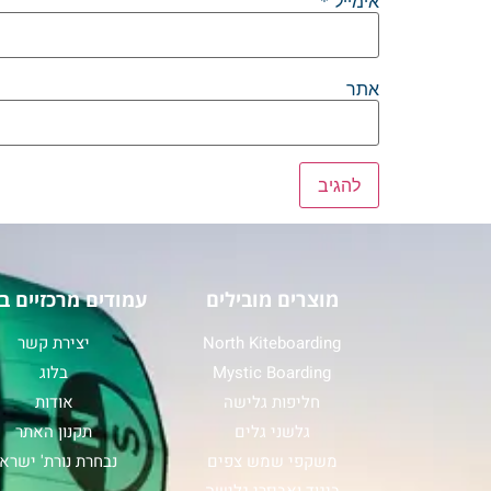
אימייל
*
אתר
מוצרים מובילים
עמודים מרכזיים ב
North Kiteboarding
יצירת קשר
Mystic Boarding
בלוג
חליפות גלישה
אודות
גלשני גלים
תקנון האתר
משקפי שמש צפים
נבחרת נורת' ישרא