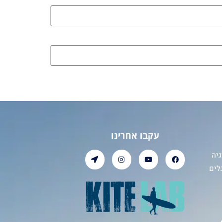
עקבו אחרינו
יה
לים