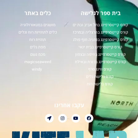
בית ספר לגלישה
כלים באתר
קורס קייטסרפינג בתל אביב ובת ים
מושגים במטאורולוגיה
קורס קייטסרפינג בהרצליה ובמרכז
כלים לתחזיות רוח וגלים
קורס קייטסרפינג בנתניה חוף פולג
תחזית רוח
קורס קייטסרפינג בבית ינאי
מפת גלים
קורס קייטסרפינג בחיפה ובצפון
מכמ גשם
קורס קייטסרפינג בכנרת ובאילת
magicseaweed
קורס ווינג סרף
windy
קורס גלישת גלים
קורס גלישת רוח
עקבו אחרינו