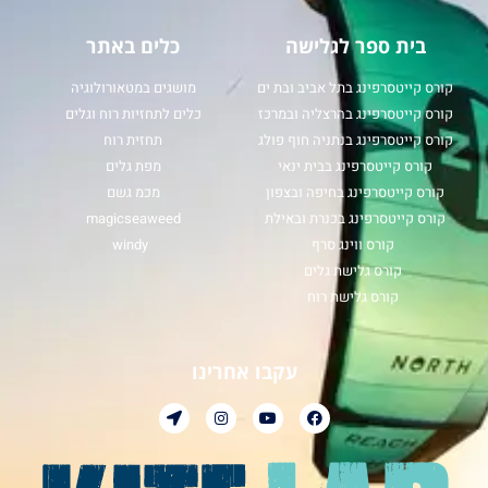
בית ספר לגלישה
כלים באתר
קורס קייטסרפינג בתל אביב ובת ים
מושגים במטאורולוגיה
קורס קייטסרפינג בהרצליה ובמרכז
כלים לתחזיות רוח וגלים
קורס קייטסרפינג בנתניה חוף פולג
תחזית רוח
קורס קייטסרפינג בבית ינאי
מפת גלים
קורס קייטסרפינג בחיפה ובצפון
מכמ גשם
קורס קייטסרפינג בכנרת ובאילת
magicseaweed
קורס ווינג סרף
windy
קורס גלישת גלים
קורס גלישת רוח
עקבו אחרינו