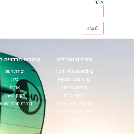
אתר
מוצרים מובילים
עמודים מרכזיים ב
North Kiteboarding
יצירת קשר
Mystic Boarding
בלוג
חליפות גלישה
אודות
גלשני גלים
תקנון האתר
משקפי שמש צפים
נבחרת נורת' ישרא
ביגוד ואביזרי גלישה
סאפים