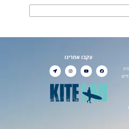
עקבו אחרינו
יה
לים