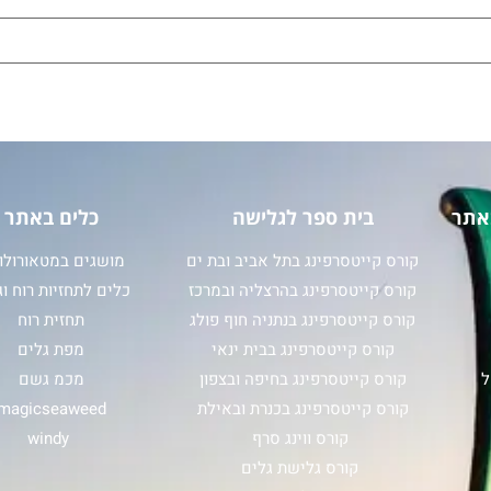
אתר
בית ספר לגלישה
כלים באתר
קורס קייטסרפינג בתל אביב ובת ים
מושגים במטאורולוג
קורס קייטסרפינג בהרצליה ובמרכז
כלים לתחזיות רוח וג
קורס קייטסרפינג בנתניה חוף פולג
תחזית רוח
קורס קייטסרפינג בבית ינאי
מפת גלים
ל
קורס קייטסרפינג בחיפה ובצפון
מכמ גשם
קורס קייטסרפינג בכנרת ובאילת
magicseaweed
קורס ווינג סרף
windy
קורס גלישת גלים