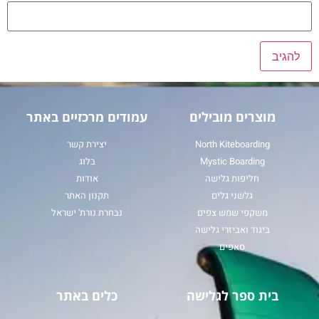
מוצרים מובילים
עמודים מרכזיים באתר
North Kiteboarding
יצירת קשר
Mystic Boarding
בלוג
חליפות גלישה
אודות
גלשני גלים
תקנון האתר
משקפי שמש צפים
נבחרת נורת' ישראל
ביגוד ואביזרי גלישה
סאפים
בית ספר לגלישה
כלים באתר