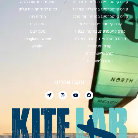
קורס קייטסרפינג בתל אביב ובת ים
מושגים במטאורולוגיה
קורס קייטסרפינג בהרצליה ובמרכז
כלים לתחזיות רוח וגלים
קורס קייטסרפינג בנתניה חוף פולג
תחזית רוח
קורס קייטסרפינג בבית ינאי
מפת גלים
קורס קייטסרפינג בחיפה ובצפון
מכמ גשם
קורס קייטסרפינג בכנרת ובאילת
magicseaweed
קורס ווינג סרף
windy
קורס גלישת גלים
קורס גלישת רוח
עקבו אחרינו