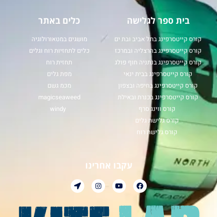
בית ספר לגלישה
כלים באתר
קורס קייטסרפינג בתל אביב ובת ים
מושגים במטאורולוגיה
קורס קייטסרפינג בהרצליה ובמרכז
כלים לתחזיות רוח וגלים
קורס קייטסרפינג בנתניה חוף פולג
תחזית רוח
קורס קייטסרפינג בבית ינאי
מפת גלים
קורס קייטסרפינג בחיפה ובצפון
מכמ גשם
קורס קייטסרפינג בכנרת ובאילת
magicseaweed
קורס ווינג סרף
windy
קורס גלישת גלים
קורס גלישת רוח
עקבו אחרינו