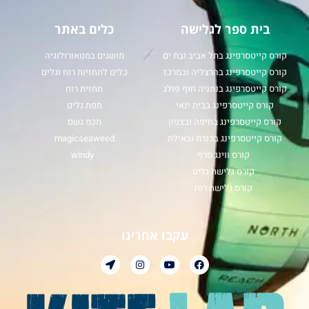
בית ספר לגלישה
כלים באתר
קורס קייטסרפינג בתל אביב ובת ים
מושגים במטאורולוגיה
קורס קייטסרפינג בהרצליה ובמרכז
כלים לתחזיות רוח וגלים
קורס קייטסרפינג בנתניה חוף פולג
תחזית רוח
קורס קייטסרפינג בבית ינאי
מפת גלים
קורס קייטסרפינג בחיפה ובצפון
מכמ גשם
קורס קייטסרפינג בכנרת ובאילת
magicseaweed
קורס ווינג סרף
windy
קורס גלישת גלים
קורס גלישת רוח
עקבו אחרינו