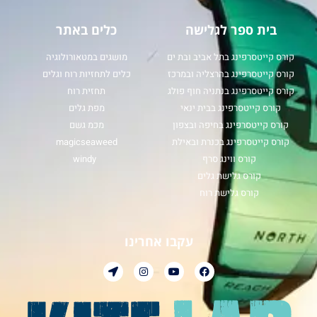
בית ספר לגלישה
כלים באתר
קורס קייטסרפינג בתל אביב ובת ים
מושגים במטאורולוגיה
קורס קייטסרפינג בהרצליה ובמרכז
כלים לתחזיות רוח וגלים
קורס קייטסרפינג בנתניה חוף פולג
תחזית רוח
קורס קייטסרפינג בבית ינאי
מפת גלים
קורס קייטסרפינג בחיפה ובצפון
מכמ גשם
קורס קייטסרפינג בכנרת ובאילת
magicseaweed
קורס ווינג סרף
windy
קורס גלישת גלים
קורס גלישת רוח
עקבו אחרינו