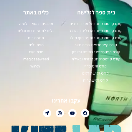
בית ספר לגלישה
כלים באתר
קורס קייטסרפינג בתל אביב ובת ים
מושגים במטאורולוגיה
קורס קייטסרפינג בהרצליה ובמרכז
כלים לתחזיות רוח וגלים
קורס קייטסרפינג בנתניה חוף פולג
תחזית רוח
קורס קייטסרפינג בבית ינאי
מפת גלים
קורס קייטסרפינג בחיפה ובצפון
מכמ גשם
קורס קייטסרפינג בכנרת ובאילת
magicseaweed
קורס ווינג סרף
windy
קורס גלישת גלים
קורס גלישת רוח
עקבו אחרינו