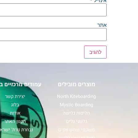
אימייל
*
אתר
מוצרים מובילים
עמודים מרכזיים ב
North Kiteboarding
יצירת קשר
Mystic Boarding
בלוג
חליפות גלישה
אודות
גלשני גלים
תקנון האתר
משקפי שמש צפים
נבחרת נורת' ישרא