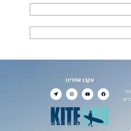
עקבו אחרינו
יה
לים