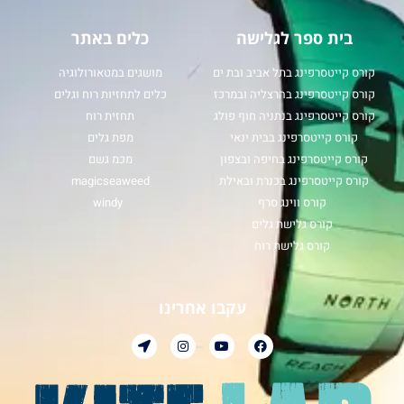
בית ספר לגלישה
כלים באתר
קורס קייטסרפינג בתל אביב ובת ים
מושגים במטאורולוגיה
קורס קייטסרפינג בהרצליה ובמרכז
כלים לתחזיות רוח וגלים
קורס קייטסרפינג בנתניה חוף פולג
תחזית רוח
קורס קייטסרפינג בבית ינאי
מפת גלים
קורס קייטסרפינג בחיפה ובצפון
מכמ גשם
קורס קייטסרפינג בכנרת ובאילת
magicseaweed
קורס ווינג סרף
windy
קורס גלישת גלים
קורס גלישת רוח
עקבו אחרינו