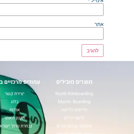
אימייל
*
אתר
מוצרים מובילים
עמודים מרכזיים ב
North Kiteboarding
יצירת קשר
Mystic Boarding
בלוג
חליפות גלישה
אודות
גלשני גלים
תקנון האתר
משקפי שמש צפים
נבחרת נורת' ישרא