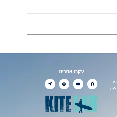
עקבו אחרינו
יה
לים