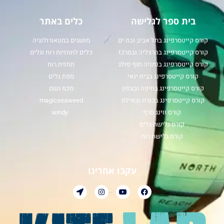
בית ספר לגלישה
כלים באתר
קורס קייטסרפינג בתל אביב ובת ים
מושגים במטאורולוגיה
קורס קייטסרפינג בהרצליה ובמרכז
כלים לתחזיות רוח וגלים
קורס קייטסרפינג בנתניה חוף פולג
תחזית רוח
קורס קייטסרפינג בבית ינאי
מפת גלים
קורס קייטסרפינג בחיפה ובצפון
מכמ גשם
קורס קייטסרפינג בכנרת ובאילת
magicseaweed
קורס ווינג סרף
windy
קורס גלישת גלים
קורס גלישת רוח
עקבו אחרינו