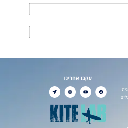
עקבו אחרינו
יה
לים