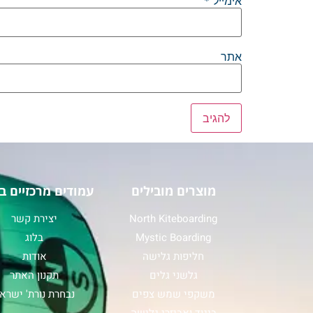
אימייל
*
אתר
מוצרים מובילים
עמודים מרכזיים ב
North Kiteboarding
יצירת קשר
Mystic Boarding
בלוג
חליפות גלישה
אודות
גלשני גלים
תקנון האתר
משקפי שמש צפים
נבחרת נורת' ישרא