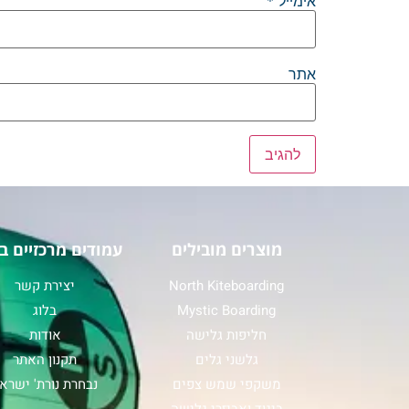
אימייל
*
אתר
מוצרים מובילים
עמודים מרכזיים ב
North Kiteboarding
יצירת קשר
Mystic Boarding
בלוג
חליפות גלישה
אודות
גלשני גלים
תקנון האתר
משקפי שמש צפים
נבחרת נורת' ישרא