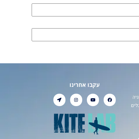
עקבו אחרינו
יה
לים