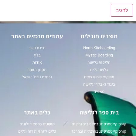
מוצרים מובילים
עמודים מרכזיים באתר
North Kiteboarding
יצירת קשר
Mystic Boarding
בלוג
חליפות גלישה
אודות
גלשני גלים
תקנון האתר
משקפי שמש צפים
נבחרת נורת' ישראל
ביגוד ואביזרי גלישה
סאפים
בית ספר לגלישה
כלים באתר
קורס קייטסרפינג בתל אביב ובת ים
מושגים במטאורולוגיה
קורס קייטסרפינג בהרצליה ובמרכז
כלים לתחזיות רוח וגלים