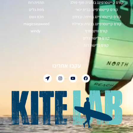
קורס קייטסרפינג בנתניה חוף פולג
תחזית רוח
קורס קייטסרפינג בבית ינאי
מפת גלים
קורס קייטסרפינג בחיפה ובצפון
מכמ גשם
קורס קייטסרפינג בכנרת ובאילת
magicseaweed
קורס ווינג סרף
windy
קורס גלישת גלים
קורס גלישת רוח
עקבו אחרינו