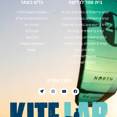
בית ספר לגלישה
כלים באתר
קורס קייטסרפינג בתל אביב ובת ים
מושגים במטאורולוגיה
קורס קייטסרפינג בהרצליה ובמרכז
כלים לתחזיות רוח וגלים
קורס קייטסרפינג בנתניה חוף פולג
תחזית רוח
קורס קייטסרפינג בבית ינאי
מפת גלים
קורס קייטסרפינג בחיפה ובצפון
מכמ גשם
קורס קייטסרפינג בכנרת ובאילת
magicseaweed
קורס ווינג סרף
windy
קורס גלישת גלים
קורס גלישת רוח
עקבו אחרינו