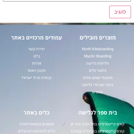
מוצרים מובילים
עמודים מרכזיים באתר
North Kiteboarding
יצירת קשר
Mystic Boarding
בלוג
חליפות גלישה
אודות
גלשני גלים
תקנון האתר
משקפי שמש צפים
נבחרת נורת' ישראל
ביגוד ואביזרי גלישה
סאפים
בית ספר לגלישה
כלים באתר
קורס קייטסרפינג בתל אביב ובת ים
מושגים במטאורולוגיה
קורס קייטסרפינג בהרצליה ובמרכז
כלים לתחזיות רוח וגלים