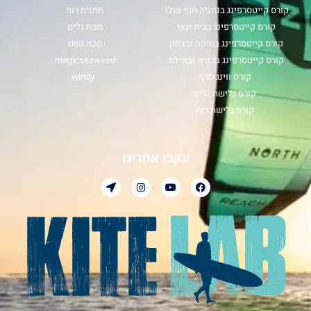
קורס קייטסרפינג בנתניה חוף פולג
תחזית רוח
קורס קייטסרפינג בבית ינאי
מפת גלים
קורס קייטסרפינג בחיפה ובצפון
מכמ גשם
קורס קייטסרפינג בכנרת ובאילת
magicseaweed
קורס ווינג סרף
windy
קורס גלישת גלים
קורס גלישת רוח
עקבו אחרינו