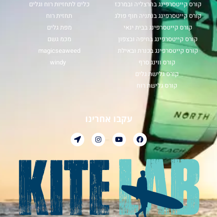
קורס קייטסרפינג בהרצליה ובמרכז
כלים לתחזיות רוח וגלים
קורס קייטסרפינג בנתניה חוף פולג
תחזית רוח
קורס קייטסרפינג בבית ינאי
מפת גלים
קורס קייטסרפינג בחיפה ובצפון
מכמ גשם
קורס קייטסרפינג בכנרת ובאילת
magicseaweed
קורס ווינג סרף
windy
קורס גלישת גלים
קורס גלישת רוח
עקבו אחרינו