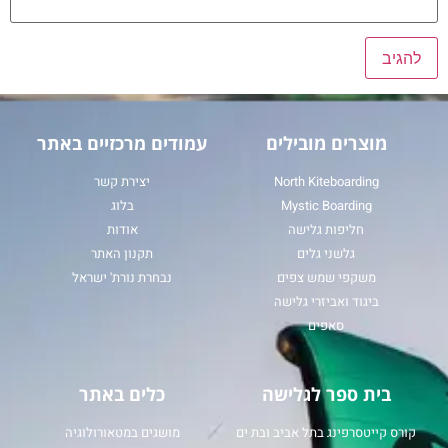
מוצרים מובילים
עמודים מרכזיים באתר
North Kiteboarding
יצירת קשר
Mystic Boarding
בלוג
חליפות גלישה
אודות
גלשני גלים
תקנון האתר
משקפי שמש צפים
נבחרת נורת' ישראל
ביגוד ואביזרי גלישה
סאפים
בית ספר לגלישה
כלים באתר
קורס קייטסרפינג בתל אביב ובת ים
מושגים במטאורולוגיה