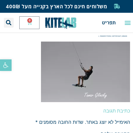
משלוחים חינם לכל הארץ בקנייה מעל 400₪
0
תפריט
יצירת קשר
תחזית רוח וגלים
חנות גלישה
בית ספר לגלישה
בלוג ומאמרים
249864206_1249775782164477_1958406595177535934_n
פתח סרגל
כתיבת תגובה
האימייל לא יוצג באתר.
שדות החובה מסומנים
*