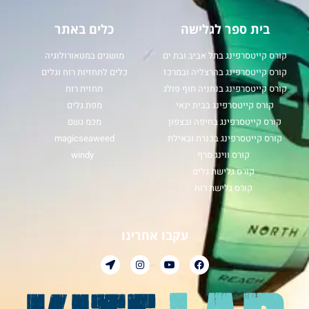
בית ספר לגלישה
כלים באתר
קורס קייטסרפינג בתל אביב ובת ים
מושגים במטאורולוגיה
קורס קייטסרפינג בהרצליה ובמרכז
כלים לתחזיות רוח וגלים
קורס קייטסרפינג בנתניה חוף פולג
תחזית רוח
קורס קייטסרפינג בבית ינאי
מפת גלים
קורס קייטסרפינג בחיפה ובצפון
מכמ גשם
קורס קייטסרפינג בכנרת ובאילת
magicseaweed
קורס ווינג סרף
windy
קורס גלישת גלים
קורס גלישת רוח
עקבו אחרינו