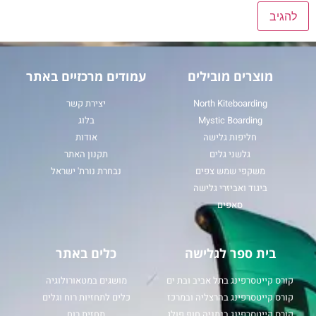
מוצרים מובילים
עמודים מרכזיים באתר
North Kiteboarding
יצירת קשר
Mystic Boarding
בלוג
חליפות גלישה
אודות
גלשני גלים
תקנון האתר
משקפי שמש צפים
נבחרת נורת' ישראל
ביגוד ואביזרי גלישה
סאפים
בית ספר לגלישה
כלים באתר
קורס קייטסרפינג בתל אביב ובת ים
מושגים במטאורולוגיה
קורס קייטסרפינג בהרצליה ובמרכז
כלים לתחזיות רוח וגלים
קורס קייטסרפינג בנתניה חוף פולג
תחזית רוח