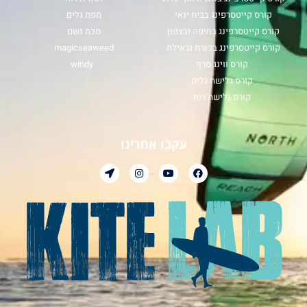
קורס קייטסרפינג בבית ינאי
מפת גלים
קורס קייטסרפינג בחיפה ובצפון
מכמ גשם
קורס קייטסרפינג בכנרת ובאילת
magicseaweed
קורס ווינג סרף
windy
קורס גלישת גלים
קורס גלישת רוח
עקבו אחרינו