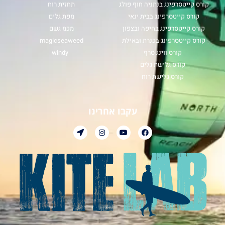
קורס קייטסרפינג בנתניה חוף פולג
תחזית רוח
קורס קייטסרפינג בבית ינאי
מפת גלים
קורס קייטסרפינג בחיפה ובצפון
מכמ גשם
קורס קייטסרפינג בכנרת ובאילת
magicseaweed
קורס ווינג סרף
windy
קורס גלישת גלים
קורס גלישת רוח
עקבו אחרינו