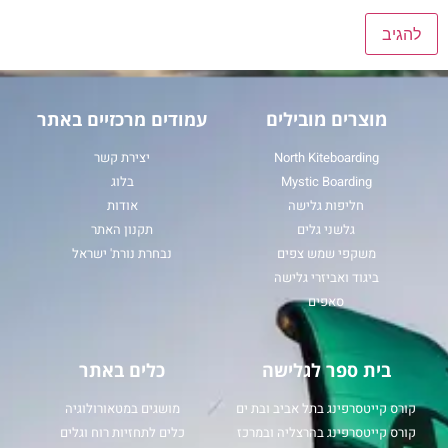
מוצרים מובילים
עמודים מרכזיים באתר
North Kiteboarding
יצירת קשר
Mystic Boarding
בלוג
חליפות גלישה
אודות
גלשני גלים
תקנון האתר
משקפי שמש צפים
נבחרת נורת' ישראל
ביגוד ואביזרי גלישה
סאפים
בית ספר לגלישה
כלים באתר
קורס קייטסרפינג בתל אביב ובת ים
מושגים במטאורולוגיה
קורס קייטסרפינג בהרצליה ובמרכז
כלים לתחזיות רוח וגלים