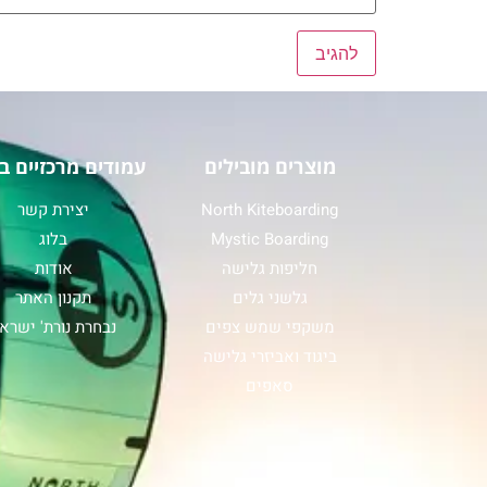
מוצרים מובילים
עמודים מרכזיים ב
North Kiteboarding
יצירת קשר
Mystic Boarding
בלוג
חליפות גלישה
אודות
גלשני גלים
תקנון האתר
משקפי שמש צפים
נבחרת נורת' ישרא
ביגוד ואביזרי גלישה
סאפים