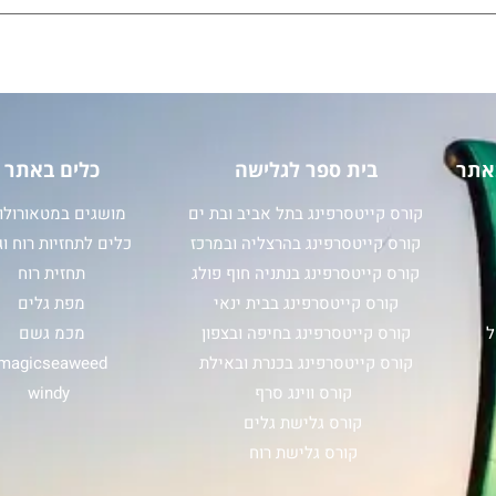
אתר
בית ספר לגלישה
כלים באתר
קורס קייטסרפינג בתל אביב ובת ים
מושגים במטאורולוג
קורס קייטסרפינג בהרצליה ובמרכז
כלים לתחזיות רוח וג
קורס קייטסרפינג בנתניה חוף פולג
תחזית רוח
קורס קייטסרפינג בבית ינאי
מפת גלים
ל
קורס קייטסרפינג בחיפה ובצפון
מכמ גשם
קורס קייטסרפינג בכנרת ובאילת
magicseaweed
קורס ווינג סרף
windy
קורס גלישת גלים
קורס גלישת רוח