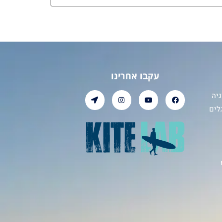
עקבו אחרינו
יה
לים