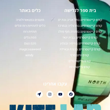
בית ספר לגלישה
כלים באתר
קורס קייטסרפינג בתל אביב ובת ים
מושגים במטאורולוגיה
קורס קייטסרפינג בהרצליה ובמרכז
כלים לתחזיות רוח וגלים
קורס קייטסרפינג בנתניה חוף פולג
תחזית רוח
קורס קייטסרפינג בבית ינאי
מפת גלים
קורס קייטסרפינג בחיפה ובצפון
מכמ גשם
קורס קייטסרפינג בכנרת ובאילת
magicseaweed
קורס ווינג סרף
windy
קורס גלישת גלים
קורס גלישת רוח
עקבו אחרינו