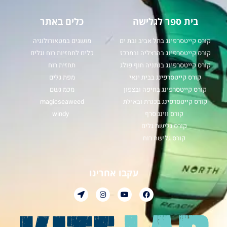
בית ספר לגלישה
כלים באתר
קורס קייטסרפינג בתל אביב ובת ים
מושגים במטאורולוגיה
קורס קייטסרפינג בהרצליה ובמרכז
כלים לתחזיות רוח וגלים
קורס קייטסרפינג בנתניה חוף פולג
תחזית רוח
קורס קייטסרפינג בבית ינאי
מפת גלים
קורס קייטסרפינג בחיפה ובצפון
מכמ גשם
קורס קייטסרפינג בכנרת ובאילת
magicseaweed
קורס ווינג סרף
windy
קורס גלישת גלים
קורס גלישת רוח
עקבו אחרינו