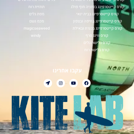
קורס קייטסרפינג בנתניה חוף פולג
תחזית רוח
קורס קייטסרפינג בבית ינאי
מפת גלים
קורס קייטסרפינג בחיפה ובצפון
מכמ גשם
קורס קייטסרפינג בכנרת ובאילת
magicseaweed
קורס ווינג סרף
windy
קורס גלישת גלים
קורס גלישת רוח
עקבו אחרינו