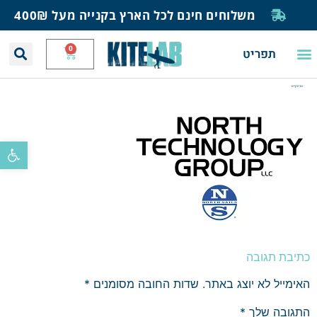
משלוחים חינם לכל הארץ בקנייה מעל 400₪
0
תפריט
יצירת קשר
תחזית רוח וגלים
חנות גלישה
בית ספר לגלישה
בלוג ומאמרים
נורת קייט
פתח סרגל
כתיבת תגובה
האימייל לא יוצג באתר.
שדות החובה מסומנים
*
התגובה שלך
*