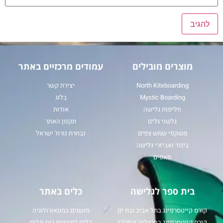
מוצרים מובילים
עמודים מרכזיים באתר
North Kiteboarding
יצירת קשר
Mystic Boarding
בלוג
חליפות גלישה
אודות
גלשני גלים
תקנון האתר
משקפי שמש צפים
נבחרת נורת' ישראל
ביגוד ואביזרי גלישה
סאפים
בית ספר לגלישה
כלים באתר
קורס קייטסרפינג בתל אביב ובת ים
מושגים במטאורולוגיה
קורס קייטסרפינג בהרצליה ובמרכז
כלים לתחזיות רוח וגלים