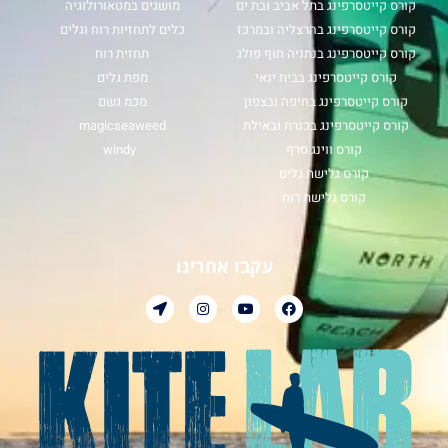
קורס קייטסרפינג בתל אביב ובת ים
מושגים במטאורולוגיה
קורס קייטסרפינג בהרצליה ובמרכז
כלים לתחזיות רוח וגלים
קורס קייטסרפינג בנתניה חוף פולג
תחזית רוח
קורס קייטסרפינג בבית ינאי
מפת גלים
קורס קייטסרפינג בחיפה ובצפון
מכמ גשם
קורס קייטסרפינג בכנרת ובאילת
magicseaweed
קורס ווינג סרף
windy
קורס גלישת גלים
קורס גלישת רוח
עקבו אחרינו