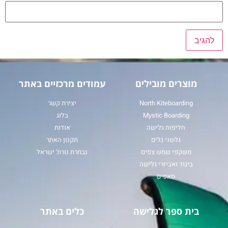
מוצרים מובילים
עמודים מרכזיים באתר
North Kiteboarding
יצירת קשר
Mystic Boarding
בלוג
חליפות גלישה
אודות
גלשני גלים
תקנון האתר
משקפי שמש צפים
נבחרת נורת' ישראל
ביגוד ואביזרי גלישה
סאפים
בית ספר לגלישה
כלים באתר