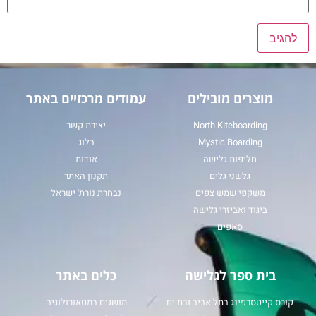
מוצרים מובילים
עמודים מרכזיים באתר
North Kiteboarding
יצירת קשר
Mystic Boarding
בלוג
חליפות גלישה
אודות
גלשני גלים
תקנון האתר
משקפי שמש צפים
נבחרת נורת' ישראל
ביגוד ואביזרי גלישה
סאפים
בית ספר לגלישה
כלים באתר
קורס קייטסרפינג בתל אביב ובת ים
מושגים במטאורולוגיה