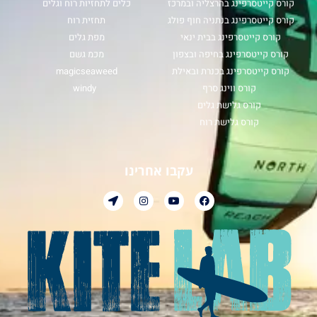
קורס קייטסרפינג בהרצליה ובמרכז
כלים לתחזיות רוח וגלים
קורס קייטסרפינג בנתניה חוף פולג
תחזית רוח
קורס קייטסרפינג בבית ינאי
מפת גלים
קורס קייטסרפינג בחיפה ובצפון
מכמ גשם
קורס קייטסרפינג בכנרת ובאילת
magicseaweed
קורס ווינג סרף
windy
קורס גלישת גלים
קורס גלישת רוח
עקבו אחרינו