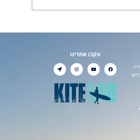
עקבו אחרינו
יה
לים