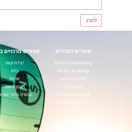
מוצרים מובילים
עמודים מרכזיים ב
North Kiteboarding
יצירת קשר
Mystic Boarding
בלוג
חליפות גלישה
אודות
גלשני גלים
תקנון האתר
משקפי שמש צפים
נבחרת נורת' ישרא
ביגוד ואביזרי גלישה
סאפים