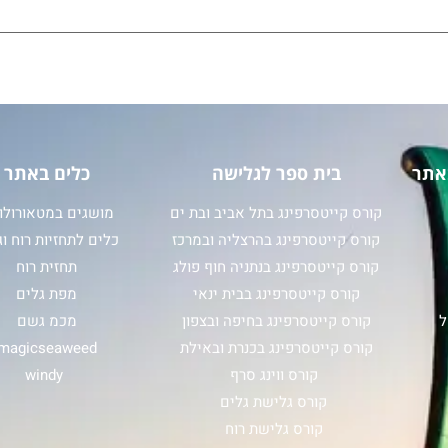
אתר
בית ספר לגלישה
כלים באתר
קורס קייטסרפינג בתל אביב ובת ים
מושגים במטאורולוג
קורס קייטסרפינג בהרצליה ובמרכז
כלים לתחזיות רוח וג
קורס קייטסרפינג בנתניה חוף פולג
תחזית רוח
קורס קייטסרפינג בבית ינאי
מפת גלים
ל
קורס קייטסרפינג בחיפה ובצפון
מכמ גשם
קורס קייטסרפינג בכנרת ובאילת
magicseaweed
קורס ווינג סרף
windy
קורס גלישת גלים
קורס גלישת רוח