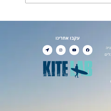
עקבו אחרינו
יה
לים