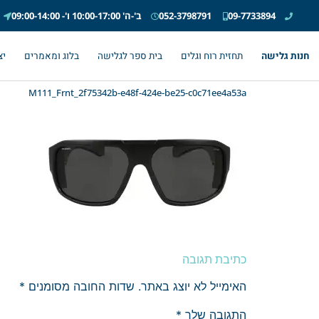
09-7733894
052-3798791
ב'-ה' 10:00-17:00 ו'- 09:00-14:00
חנות גלישה
תחזית רוח וגלים
בית ספר לגלישה
בלוג ומאמרים
יצ
M111_Frnt_2f75342b-e48f-424e-be25-c0c71ee4a53a
כתיבת תגובה
האימייל לא יוצג באתר.
שדות החובה מסומנים
*
התגובה שלך
*