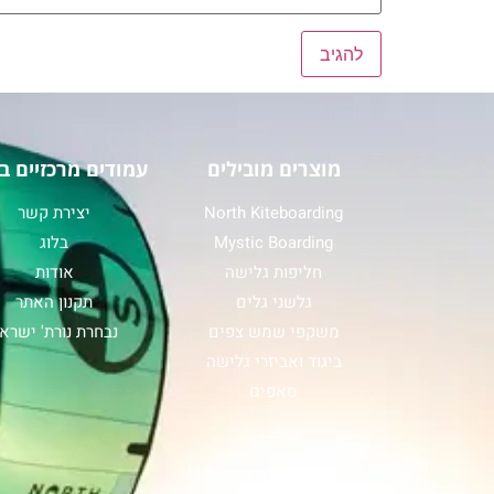
מוצרים מובילים
עמודים מרכזיים ב
North Kiteboarding
יצירת קשר
Mystic Boarding
בלוג
חליפות גלישה
אודות
גלשני גלים
תקנון האתר
משקפי שמש צפים
נבחרת נורת' ישרא
ביגוד ואביזרי גלישה
סאפים