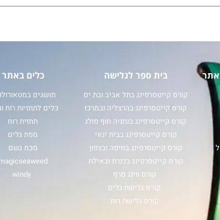
אתר
בית ספר לגלישה
כלים באתר
קורס קייטסרפינג בתל אביב ובת ים
מושגים במטאורולוג
קורס קייטסרפינג בהרצליה ובמרכז
כלים לתחזיות רוח וג
קורס קייטסרפינג בנתניה חוף פולג
תחזית רוח
קורס קייטסרפינג בבית ינאי
מפת גלים
ל
קורס קייטסרפינג בחיפה ובצפון
מכמ גשם
קורס קייטסרפינג בכנרת ובאילת
magicseaweed
קורס ווינג סרף
windy
קורס גלישת גלים
קורס גלישת רוח