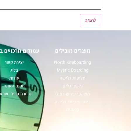
מוצרים מובילים
עמודים מרכזיים ב
North Kiteboarding
יצירת קשר
Mystic Boarding
בלוג
חליפות גלישה
אודות
גלשני גלים
תקנון האתר
משקפי שמש צפים
נבחרת נורת' ישרא
ביגוד ואביזרי גלישה
סאפים