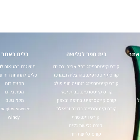
אתר
בית ספר לגלישה
כלים באתר
קורס קייטסרפינג בתל אביב ובת ים
מושגים במטאורולוג
קורס קייטסרפינג בהרצליה ובמרכז
כלים לתחזיות רוח וג
קורס קייטסרפינג בנתניה חוף פולג
תחזית רוח
קורס קייטסרפינג בבית ינאי
מפת גלים
ל
קורס קייטסרפינג בחיפה ובצפון
מכמ גשם
קורס קייטסרפינג בכנרת ובאילת
magicseaweed
קורס ווינג סרף
windy
קורס גלישת גלים
קורס גלישת רוח