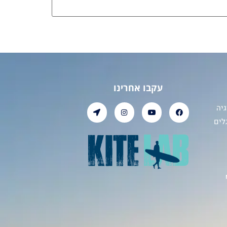
עקבו אחרינו
יה
לים