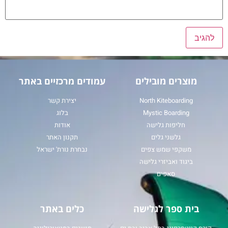
מוצרים מובילים
עמודים מרכזיים באתר
North Kiteboarding
יצירת קשר
Mystic Boarding
בלוג
חליפות גלישה
אודות
גלשני גלים
תקנון האתר
משקפי שמש צפים
נבחרת נורת' ישראל
ביגוד ואביזרי גלישה
סאפים
בית ספר לגלישה
כלים באתר