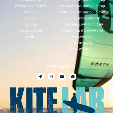
קורס קייטסרפינג בתל אביב ובת ים
מושגים במטאורולוגיה
קורס קייטסרפינג בהרצליה ובמרכז
כלים לתחזיות רוח וגלים
קורס קייטסרפינג בנתניה חוף פולג
תחזית רוח
קורס קייטסרפינג בבית ינאי
מפת גלים
קורס קייטסרפינג בחיפה ובצפון
מכמ גשם
קורס קייטסרפינג בכנרת ובאילת
magicseaweed
קורס ווינג סרף
windy
קורס גלישת גלים
קורס גלישת רוח
עקבו אחרינו