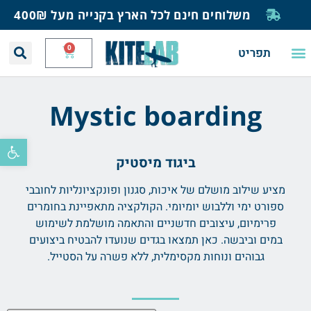
משלוחים חינם לכל הארץ בקנייה מעל 400₪
0
תפריט
יצירת קשר
תחזית רוח וגלים
חנות גלישה
בית ספר לגלישה
בלוג ומאמרים
Mystic boarding
פתח סרגל
ביגוד מיסטיק
מציע שילוב מושלם של איכות, סגנון ופונקציונליות לחובבי
ספורט ימי וללבוש יומיומי. הקולקציה מתאפיינת בחומרים
פרימיום, עיצובים חדשניים והתאמה מושלמת לשימוש
במים וביבשה. כאן תמצאו בגדים שנועדו להבטיח ביצועים
גבוהים ונוחות מקסימלית, ללא פשרה על הסטייל.