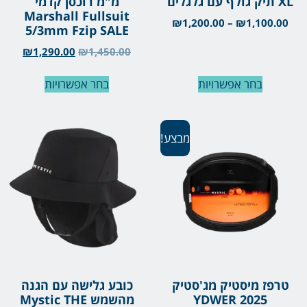
XL תיק גולף עם גלגלים
מ"מ רוכסן קדמי
Marshall Fullsuit
₪
1,200.00
–
₪
1,100.00
5/3mm Fzip SALE
₪
1,290.00
₪
1,450.00
בחר אפשרויות
בחר אפשרויות
מבצע!
טרפז מיסטיק מג'סטיק
כובע גלישה עם הגנה
YDWER 2025
מהשמש Mystic THE