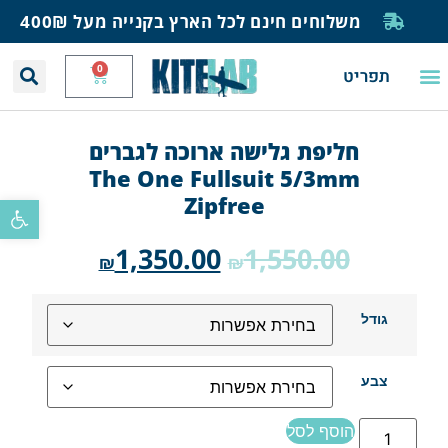
משלוחים חינם לכל הארץ בקנייה מעל 400₪
0
תפריט
יצירת קשר
תחזית רוח וגלים
חנות גלישה
בית ספר לגלישה
בלוג ומאמרים
חליפת גלישה ארוכה לגברים
The One Fullsuit 5/3mm
Zipfree
פתח סרגל
1,350.00
1,550.00
₪
₪
גודל
צבע
הוסף לסל