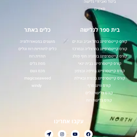
ביגוד ואביזרי גלישה
סאפים
בית ספר לגלישה
כלים באתר
קורס קייטסרפינג בתל אביב ובת ים
מושגים במטאורולוגיה
קורס קייטסרפינג בהרצליה ובמרכז
כלים לתחזיות רוח וגלים
קורס קייטסרפינג בנתניה חוף פולג
תחזית רוח
קורס קייטסרפינג בבית ינאי
מפת גלים
קורס קייטסרפינג בחיפה ובצפון
מכמ גשם
קורס קייטסרפינג בכנרת ובאילת
magicseaweed
קורס ווינג סרף
windy
קורס גלישת גלים
קורס גלישת רוח
עקבו אחרינו