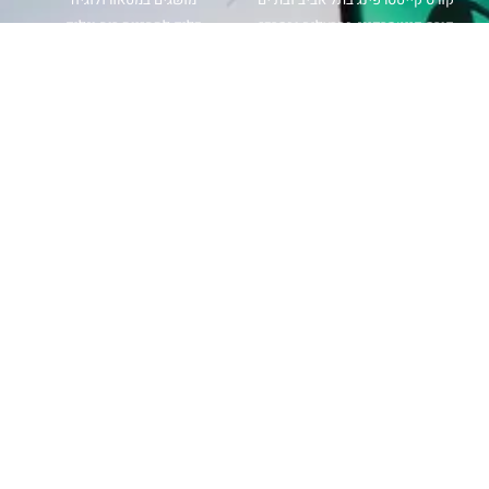
קורס קייטסרפינג בהרצליה ובמרכז
כלים לתחזיות רוח וגלים
קורס קייטסרפינג בנתניה חוף פולג
תחזית רוח
קורס קייטסרפינג בבית ינאי
מפת גלים
קורס קייטסרפינג בחיפה ובצפון
מכמ גשם
קורס קייטסרפינג בכנרת ובאילת
magicseaweed
קורס ווינג סרף
windy
קורס גלישת גלים
קורס גלישת רוח
עקבו אחרינו