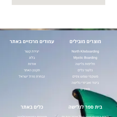
מוצרים מובילים
עמודים מרכזיים באתר
North Kiteboarding
יצירת קשר
Mystic Boarding
בלוג
חליפות גלישה
אודות
גלשני גלים
תקנון האתר
משקפי שמש צפים
נבחרת נורת' ישראל
ביגוד ואביזרי גלישה
סאפים
בית ספר לגלישה
כלים באתר
קורס קייטסרפינג בתל אביב ובת ים
מושגים במטאורולוגיה