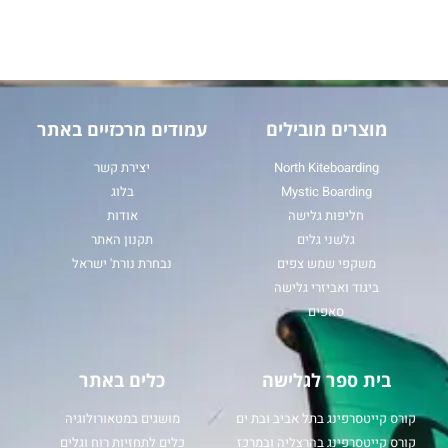
מוצרים מובילים
עמודים מרכזיים באתר
North Kiteboarding
יצירת קשר
Mystic Boarding
בלוג
חליפות גלישה
אודות
גלשני גלים
תקנון האתר
משקפי שמש צפים
נבחרת נורת' ישראל
ביגוד ואביזרי גלישה
סאפים
בית ספר לגלישה
כלים באתר
קורס קייטסרפינג בתל אביב ובת ים
מושגים במטאורולוגיה
קורס קייטסרפינג בהרצליה ובמרכז
כלים לתחזיות רוח וגלים